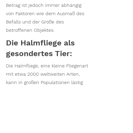
Betrag ist jedoch immer abhängig
von Faktoren wie dem Ausmaß des
Befalls und der Größe des
betroffenen Objektes.
Die Halmfliege als
gesondertes Tier:
Die Halmfliege, eine kleine Fliegenart
mit etwa 2000 weltweiten Arten,
kann in großen Populationen lästig
werden. Besonders an hohen
Gebäuden, wie Hochhäusern,
Kirchen und Türmen, bildet sie in
manchen Jahren Schwärme von
mehreren Millionen Insekten. Diese
neigen dazu, sonnenbeschienene