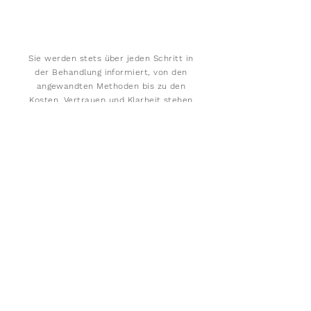
Sie werden stets über jeden Schritt in
der Behandlung informiert, von den
angewandten Methoden bis zu den
Kosten. Vertrauen und Klarheit stehen
dabei im Mittelpunkt.
Diskretion
Ich garantiere meinen Kunden absolute
Vertraulichkeit in allen
Angelegenheiten, um ihre sensiblen
Informationen und persönlichen