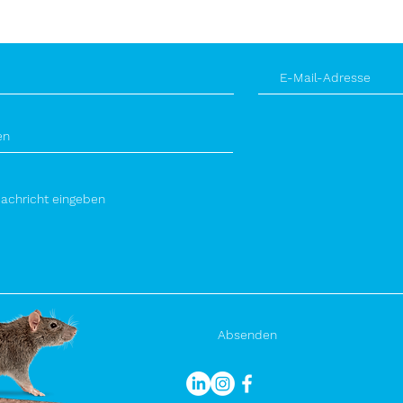
ker-schaedlingsbekaempfung.de
86920 Epfach
Absenden