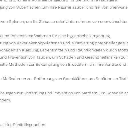
ämpfung für eine flohfreie Umgebung für Sie und Ihre Haustiere.
igung von Silberfischen, um Ihre Räume sauber und frei von unerwüns
g von Spinnen, um Ihr Zuhause oder Unternehmen von unerwünschte
 und Präventivmaßnahmen für eine hygienische Umgebung.
ung von Kakerlakenpopulationen und Minimierung potenzieller gesund
Schäden an Kleidung, Lebensmitteln und Räumlichkeiten durch Mott
und Prävention von Tauben, um Schäden und Gesundheitsrisiken zu 
nelle Methoden zur Bekämpfung von Brotkäfern, um Ihre Vorräte und 
ve Maßnahmen zur Entfernung von Speckkäfern, um Schäden an Texti
Lösungen zur Entfernung und Prävention von Mardern, um Schäden 
ndern.
nzieller Schädlingquellen.