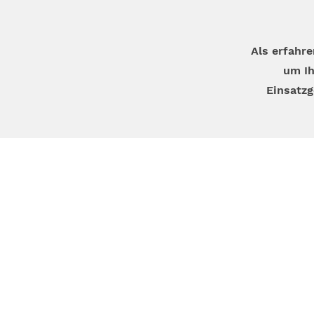
Als erfahr
um Ih
Einsatzg
Telefon
+49 (0) 1
E-Mail-A