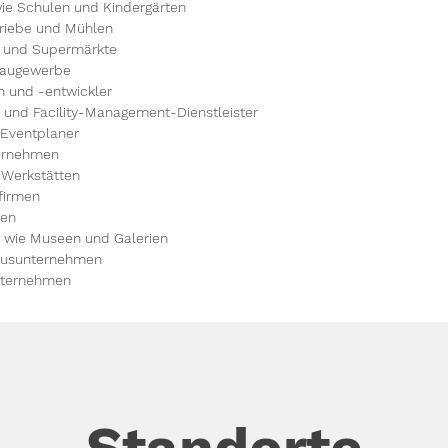
wie Schulen und Kindergärten
triebe und Mühlen
e und Supermärkte
Baugewerbe
 und -entwickler
und Facility-Management-Dienstleister
 Eventplaner
ternehmen
 Werkstätten
firmen
ren
n wie Museen und Galerien
musunternehmen
nternehmen