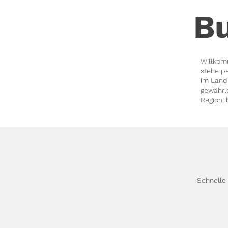
B
Willkom
stehe p
im Landk
gewährle
Region, 
Schnelle