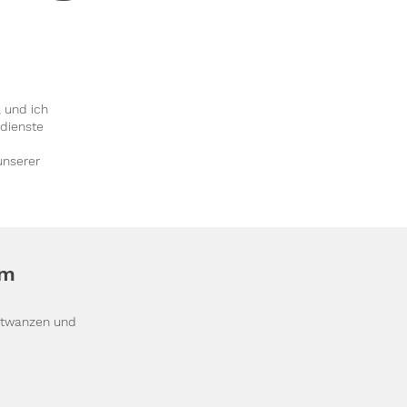
 und ich
dienste
unserer
im
ettwanzen und