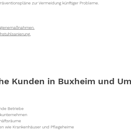
räventionspläne zur Vermeidung künftiger Probleme.
Hygienemaßnahmen.
hstuhlsanierung.
he Kunden in Buxheim und U
nde Betriebe
tikunternehmen
häftsräume
en wie Krankenhäuser und Pflegeheime