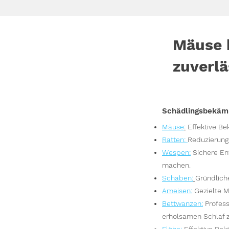
Mäuse 
zuverlä
Schädlingsbekäm
Mäuse
:
Effektive B
Ratten
:
Reduzierung
Wesp
en
:
Sichere En
machen.
S
chaben:
Gründlich
Ameisen
:
Gezielte M
Bettwanzen
:
Profes
erholsamen Schlaf 