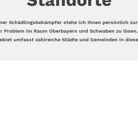
Standorte
ener Schädlingsbekämpfer stehe ich Ihnen persönlich zur
r Problem im Raum Oberbayern und Schwaben zu lösen.
ebiet umfasst zahlreiche Städte und Gemeinden in dies
Kontakt
Öffnungszeiten
5140334777
MO bis FR 8:00 
dresse
Standort