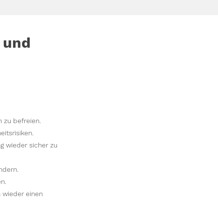
 und
zu befreien.
tsrisiken.
g wieder sicher zu
ndern.
n.
 wieder einen