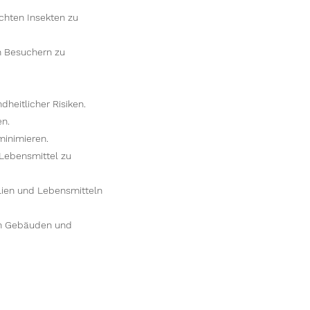
chten Insekten zu
n Besuchern zu
heitlicher Risiken.
en.
minimieren.
Lebensmittel zu
lien und Lebensmitteln
an Gebäuden und