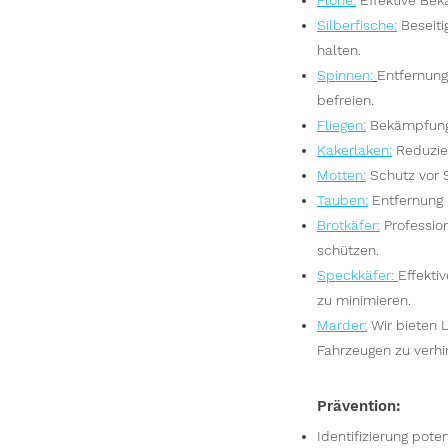
Flöhe
:
Effektive Bek
Silberfische
:
Beseit
halten.
Spinnen
:
Entfernun
befreien.
Fliegen
:
Bekämpfung
Kakerlaken
:
Reduzier
Motten
:
Schutz vor 
Tauben
:
Entfernung 
Brotkäfer
:
Professio
schützen.
Speckkäfer
:
Effekti
zu minimieren.
Marder
:
Wir bieten 
Fahrzeugen zu verhi
Prävention:
Identifizierung pote