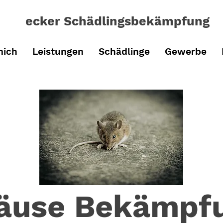
ecker Schädlingsbe
kämpfung
mich
Leistungen
Schädlinge
Gewerbe
äuse Bekämpf