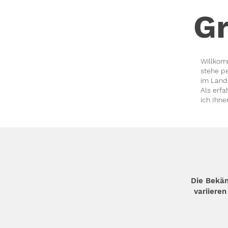
G
Willkom
stehe p
im Landk
Als erfa
ich Ihne
Die Bekä
variiere