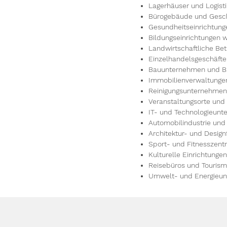
Lagerhäuser und Logis
Bürogebäude und Gesc
Gesundheitseinrichtung
Bildungseinrichtungen 
Landwirtschaftliche Be
Einzelhandelsgeschäft
Bauunternehmen und 
Immobilienverwaltungen
Reinigungsunternehmen 
Veranstaltungsorte und
IT- und Technologieun
Automobilindustrie und
Architektur- und Design
Sport- und Fitnesszent
Kulturelle Einrichtunge
Reisebüros und Touris
Umwelt- und Energieu