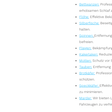
Bettwanzen
:
Profes
erholsamen Schlaf 
Flöhe
:
Effektive Bek
Silberfische
:
Beseit
halten.
Spinnen
:
Entfernun
befreien.
Fliegen
:
Bekämpfung
Kakerlaken
:
Reduzier
Motten
:
Schutz vor 
Tauben
:
Entfernung 
Brotkäfer
:
Professio
schützen.
Speckkäfer
:
Effekti
zu minimieren.
Marder
:
Wir bieten 
Fahrzeugen zu verhi