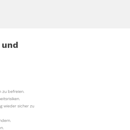
 und
zu befreien.
tsrisiken.
g wieder sicher zu
ndern.
n.