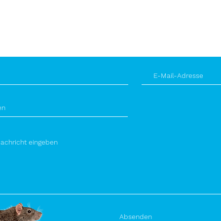
5140334777
MO bis FR 8:00 
dresse
Standort
ker-schaedlingsbekaempfung.de
86920 Epfach
Absenden