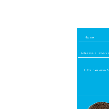
+49 (0) 1
E-Mail-A
info@bec