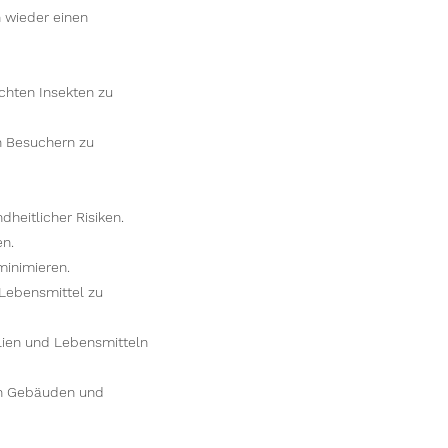
 wieder einen
chten Insekten zu
n Besuchern zu
heitlicher Risiken.
en.
minimieren.
Lebensmittel zu
lien und Lebensmitteln
an Gebäuden und