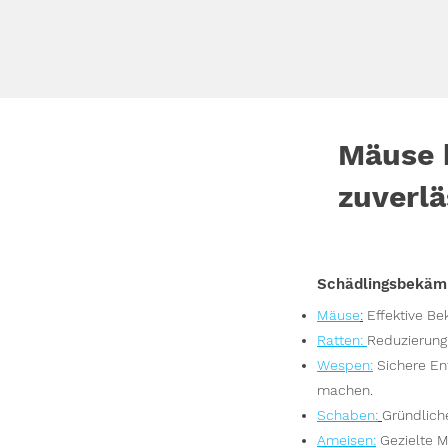
Mäuse 
zuverlä
Schädlingsbekäm
Mäuse
:
Effektive B
Ratten
:
Reduzierung
Wesp
en
:
Sichere En
machen.
S
chaben:
Gründlich
Ameisen
:
Gezielte M