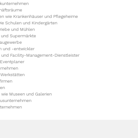
tikunternehmen
häftsräume
en wie Krankenhäuser und Pflegeheime
wie Schulen und Kindergärten
triebe und Mühlen
e und Supermärkte
Baugewerbe
 und -entwickler
und Facility-Management-Dienstleister
 Eventplaner
ternehmen
 Werkstätten
firmen
ren
n wie Museen und Galerien
musunternehmen
nternehmen