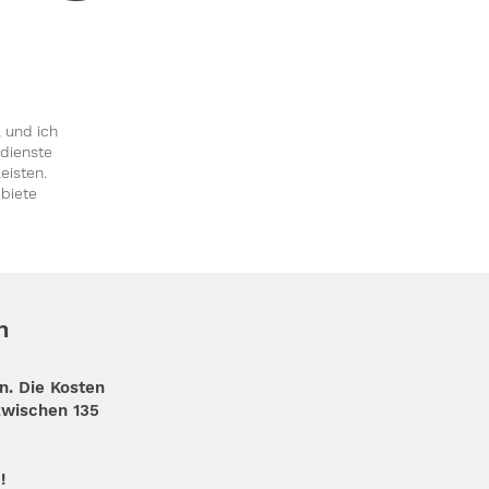
 und ich
dienste
eisten.
 biete
n
. Die Kosten
zwischen 135
!