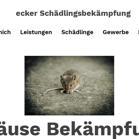
ecker Schädlingsbe
kämpfung
mich
Leistungen
Schädlinge
Gewerbe
äuse Bekämpf