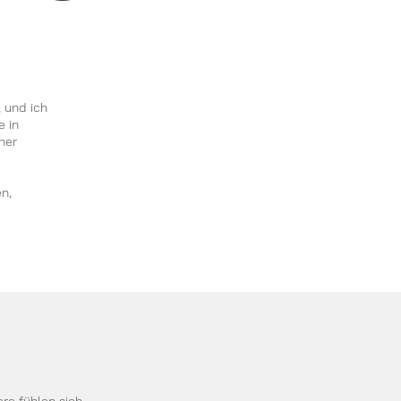
 und ich
e in
ner
n,