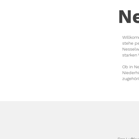
N
Willkom
stehe p
Nesselwa
starken 
Ob in Ne
Niederh
zugehöri