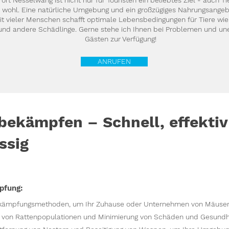
rort Nesselwang ist nicht nur für Touristen ein beliebtes Ziel - auch Ti
r wohl. Eine natürliche Umgebung und ein großzügiges Nahrungsangeb
 vieler Menschen schafft optimale Lebensbedingungen für Tiere wie
nd andere Schädlinge. Gerne stehe ich Ihnen bei Problemen und u
Gästen zur Verfügung!
ANRUFEN
bekämpfen – Schnell, effektiv
ssig
pfung:
ekämpfungsmethoden, um Ihr Zuhause oder Unternehmen von Mäusen 
 von Rattenpopulationen und Minimierung von Schäden und Gesundhei