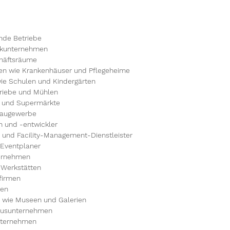
nde Betriebe
tikunternehmen
häftsräume
en wie Krankenhäuser und Pflegeheime
wie Schulen und Kindergärten
triebe und Mühlen
e und Supermärkte
Baugewerbe
 und -entwickler
und Facility-Management-Dienstleister
 Eventplaner
ternehmen
 Werkstätten
firmen
ren
n wie Museen und Galerien
musunternehmen
nternehmen