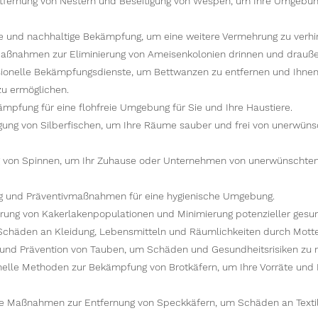
tfernung von Nestern und Beseitigung von Wespen, um Ihre Umgebun
e und nachhaltige Bekämpfung, um eine weitere Vermehrung zu verhi
aßnahmen zur Eliminierung von Ameisenkolonien drinnen und drauße
sionelle Bekämpfungsdienste, um Bettwanzen zu entfernen und Ihnen
zu ermöglichen.
ämpfung für eine flohfreie Umgebung für Sie und Ihre Haustiere.
igung von Silberfischen, um Ihre Räume sauber und frei von unerwüns
g von Spinnen, um Ihr Zuhause oder Unternehmen von unerwünschte
 und Präventivmaßnahmen für eine hygienische Umgebung.
ung von Kakerlakenpopulationen und Minimierung potenzieller gesund
Schäden an Kleidung, Lebensmitteln und Räumlichkeiten durch Mott
und Prävention von Tauben, um Schäden und Gesundheitsrisiken zu 
nelle Methoden zur Bekämpfung von Brotkäfern, um Ihre Vorräte und 
ve Maßnahmen zur Entfernung von Speckkäfern, um Schäden an Texti