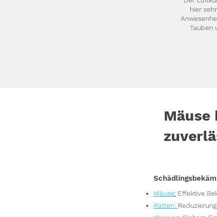
Der Luftku
hier seh
Anwesenheit
Tauben u
Mäuse 
zuverlä
Schädlingsbekäm
Mäuse
:
Effektive B
Ratten
:
Reduzierung