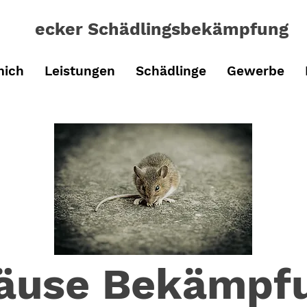
ecker Schädlingsbe
kämpfung
mich
Leistungen
Schädlinge
Gewerbe
äuse Bekämpf