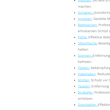
Wespen
:
Sichere En
machen.
S
chaben:
Gründlich
Ameisen
:
Gezielte M
Bettwanzen
:
Profes
erholsamen Schlaf 
Flöhe
:
Effektive Bek
Silberfische
:
Beseit
halten.
Spinnen
:
Entfernun
befreien.
Fliegen
:
Bekämpfung
Kakerlaken
:
Reduzier
Motten
:
Schutz vor 
Tauben
:
Entfernung 
Brotkäfer
:
Professio
schützen.
Speckkäfer
:
Effekti