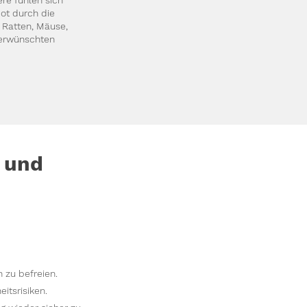
ere fühlen sich
ot durch die
 Ratten, Mäuse,
nerwünschten
 und
zu befreien.
tsrisiken.