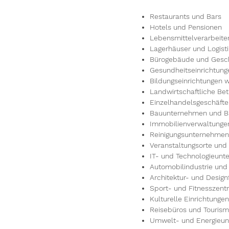
Restaurants und Bars
Hotels und Pensionen
Lebensmittelverarbeite
Lagerhäuser und Logis
Bürogebäude und Gesc
Gesundheitseinrichtung
Bildungseinrichtungen 
Landwirtschaftliche Be
Einzelhandelsgeschäft
Bauunternehmen und 
Immobilienverwaltungen
Reinigungsunternehmen 
Veranstaltungsorte und
IT- und Technologieun
Automobilindustrie und
Architektur- und Design
Sport- und Fitnesszent
Kulturelle Einrichtunge
Reisebüros und Touris
Umwelt- und Energieu