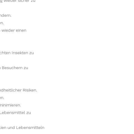
g wieder sicher zu
ndern.
n.
 wieder einen
chten Insekten zu
n Besuchern zu
heitlicher Risiken.
en.
minimieren.
Lebensmittel zu
lien und Lebensmitteln