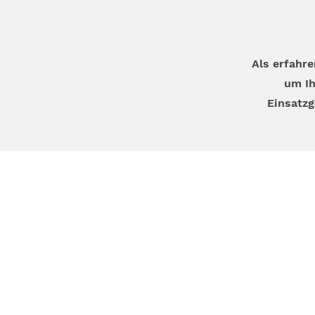
Als erfahr
um Ih
Einsatzg
Telefon
+49 (0) 1