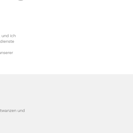
 und ich
dienste
unserer
ettwanzen und