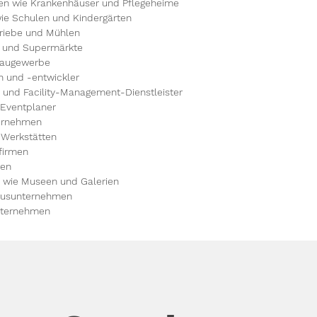
en wie Krankenhäuser und Pflegeheime
wie Schulen und Kindergärten
triebe und Mühlen
e und Supermärkte
Baugewerbe
 und -entwickler
und Facility-Management-Dienstleister
 Eventplaner
ternehmen
 Werkstätten
firmen
ren
n wie Museen und Galerien
musunternehmen
nternehmen