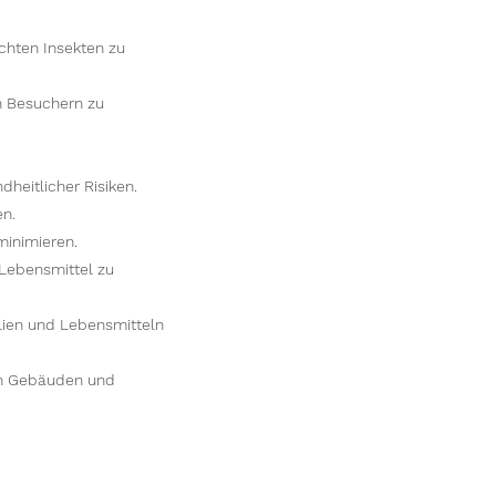
chten Insekten zu
n Besuchern zu
heitlicher Risiken.
en.
minimieren.
Lebensmittel zu
lien und Lebensmitteln
an Gebäuden und