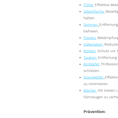
Flöhe
:
Effektive Bek
Silberfische
:
Beseit
halten.
Spinnen
:
Entfernun
befreien.
Fliegen
:
Bekämpfung
Kakerlaken
:
Reduzier
Motten
:
Schutz vor 
Tauben
:
Entfernung 
Brotkäfer
:
Professio
schützen.
Speckkäfer
:
Effekti
zu minimieren.
Marder
:
Wir bieten 
Fahrzeugen zu verhi
Prävention: