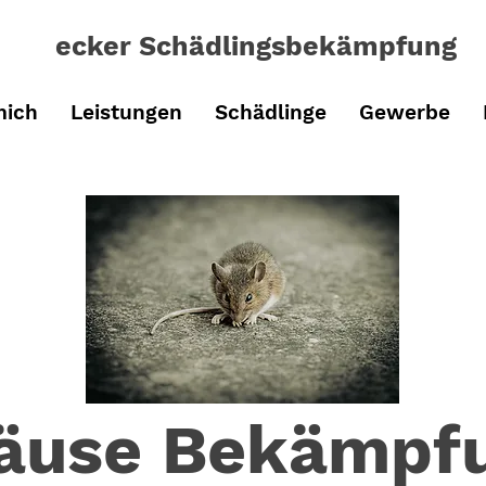
ecker Schädlingsbe
kämpfung
mich
Leistungen
Schädlinge
Gewerbe
äuse Bekämpf