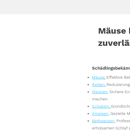
Mäuse 
zuverlä
Schädlingsbekäm
Mäuse
:
Effektive B
Ratten
:
Reduzierung
Wesp
en
:
Sichere En
machen.
S
chaben:
Gründlich
Ameisen
:
Gezielte M
Bettwanzen
:
Profes
erholsamen Schlaf 