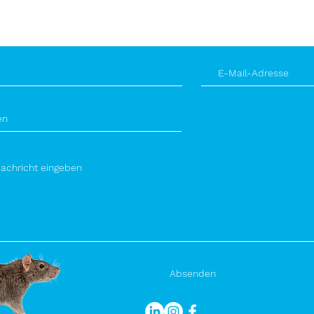
dresse
Standort
ker-schaedlingsbekaempfung.de
86920 Epfach
Absenden