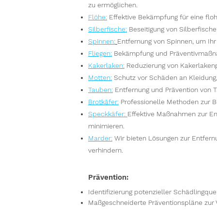
zu ermöglichen.
Flöhe
:
Effektive Bekämpfung für eine floh
Silberfische
:
Beseitigung von Silberfisch
Spinnen
:
Entfernung von Spinnen, um Ih
Fliegen
:
Bekämpfung und Präventivmaßna
Kakerlaken
:
Reduzierung von Kakerlakenpo
Motten
:
Schutz vor Schäden an Kleidung
Tauben
:
Entfernung und Prävention von 
Brotkäfer
:
Professionelle Methoden zur B
Speckkäfer
:
Effektive Maßnahmen zur En
minimieren.
Marder
:
Wir bieten Lösungen zur Entfer
verhindern.
Prävention:
Identifizierung potenzieller Schädlingque
Maßgeschneiderte Präventionspläne zur 