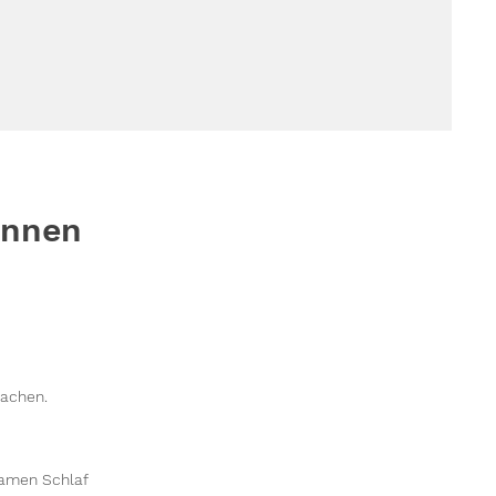
önnen
machen.
samen Schlaf