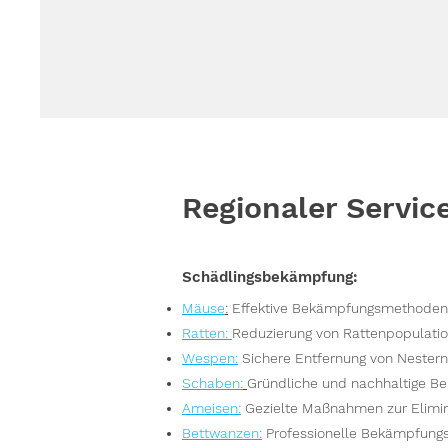
Regionaler Servic
Schädlingsbekämpfung:
Mäuse
:
Effektive Bekämpfungsmethoden,
Ratten
:
Reduzierung von Rattenpopulatio
Wespen
:
Sichere Entfernung von Nester
S
chaben:
Gründliche und nachhaltige Be
Ameisen
:
Gezielte Maßnahmen zur Elimin
Bettwanzen
:
Professionelle Bekämpfungs