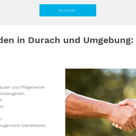
Kontakt
den in Durach und Umgebung:
äuser und Pflegeheime
Kindergärten
en
te
r
nagement-Dienstleister