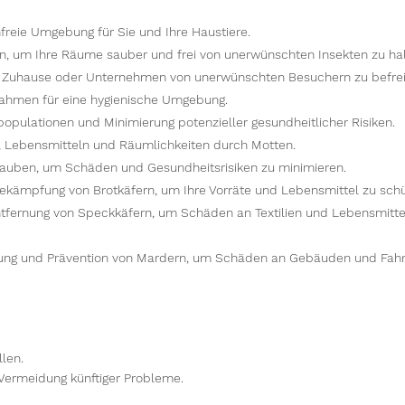
freie Umgebung für Sie und Ihre Haustiere.
en, um Ihre Räume sauber und frei von unerwünschten Insekten zu hal
r Zuhause oder Unternehmen von unerwünschten Besuchern zu befrei
hmen für eine hygienische Umgebung.
pulationen und Minimierung potenzieller gesundheitlicher Risiken.
, Lebensmitteln und Räumlichkeiten durch Motten.
Tauben, um Schäden und Gesundheitsrisiken zu minimieren.
ekämpfung von Brotkäfern, um Ihre Vorräte und Lebensmittel zu schü
tfernung von Speckkäfern, um Schäden an Textilien und Lebensmitte
nung und Prävention von Mardern, um Schäden an Gebäuden und Fah
llen.
Vermeidung künftiger Probleme.