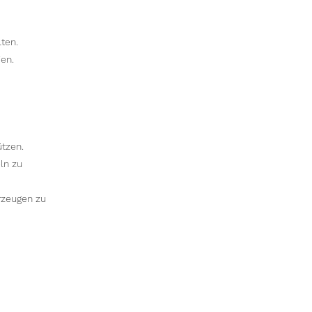
ten.
en.
tzen.
ln zu
rzeugen zu