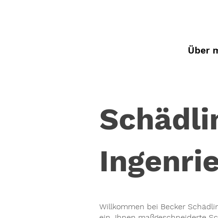
Über 
Schädl
Ingenri
Willkommen bei Becker Schädlin
ein, Ihnen maßgeschneiderte S