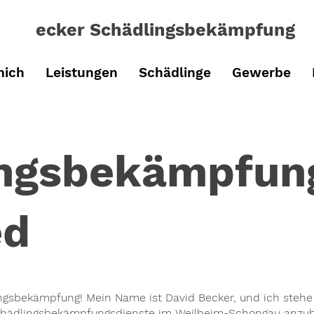
ecker Schädlingsbe
kämpfung
mich
Leistungen
Schädlinge
Gewerbe
ingsbekämpfun
ed
gsbekämpfung! Mein Name ist David Becker, und ich stehe 
chädlingsbekämpfungsdienste im Weilheim-Schongau anzubi