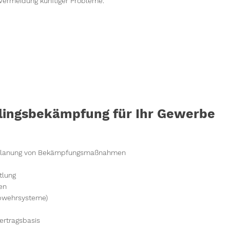
Vermeidung künftiger Probleme.
dlingsbekämpfung für Ihr Gewerbe
nd Planung von Bekämpfungsmaßnahmen
tlung
en
Abwehrsysteme)
rtragsbasis