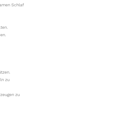
samen Schlaf
ten.
en.
tzen.
ln zu
rzeugen zu