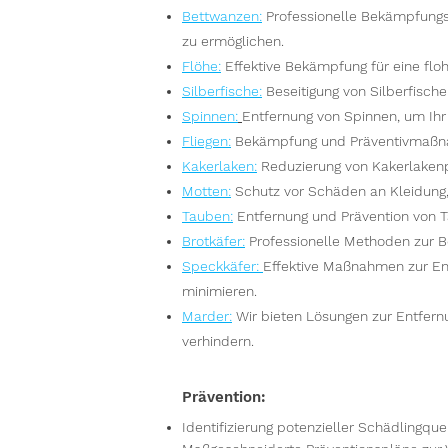
Bettwanzen
:
Professionelle Bekämpfungs
zu ermöglichen.
Flöhe
:
Effektive Bekämpfung für eine floh
Silberfische
:
Beseitigung von Silberfisch
Spinnen
:
Entfernung von Spinnen, um Ih
Fliegen
:
Bekämpfung und Präventivmaßna
Kakerlaken
:
Reduzierung von Kakerlakenpo
Motten
:
Schutz vor Schäden an Kleidung
Tauben
:
Entfernung und Prävention von 
Brotkäfer
:
Professionelle Methoden zur B
Speckkäfer
:
Effektive Maßnahmen zur En
minimieren.
Marder
:
Wir bieten Lösungen zur Entfer
verhindern.
Prävention:
Identifizierung potenzieller Schädlingque