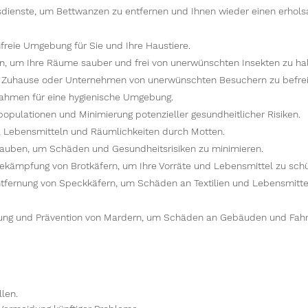
dienste, um Bettwanzen zu entfernen und Ihnen wieder einen erhol
freie Umgebung für Sie und Ihre Haustiere.
en, um Ihre Räume sauber und frei von unerwünschten Insekten zu hal
r Zuhause oder Unternehmen von unerwünschten Besuchern zu befrei
hmen für eine hygienische Umgebung.
pulationen und Minimierung potenzieller gesundheitlicher Risiken.
, Lebensmitteln und Räumlichkeiten durch Motten.
Tauben, um Schäden und Gesundheitsrisiken zu minimieren.
ekämpfung von Brotkäfern, um Ihre Vorräte und Lebensmittel zu schü
tfernung von Speckkäfern, um Schäden an Textilien und Lebensmitte
nung und Prävention von Mardern, um Schäden an Gebäuden und Fah
llen.