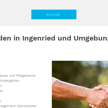
Kontakt
en in Ingenried und Umgebun
äuser und Pflegeheime
Kindergärten
en
te
r
nagement-Dienstleister