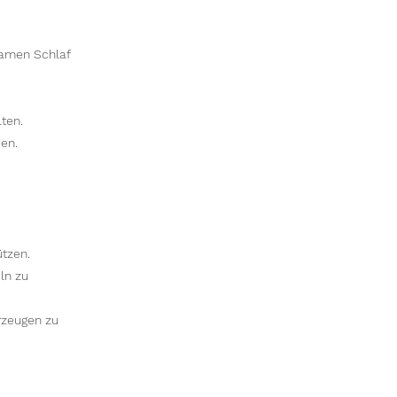
samen Schlaf
ten.
en.
tzen.
ln zu
rzeugen zu