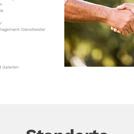
en
te
r
nagement-Dienstleister
d Galerien