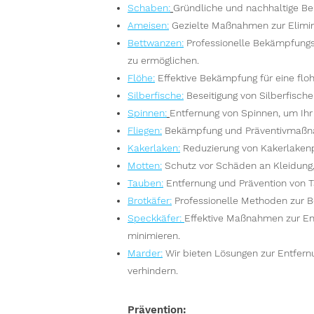
S
chaben:
Gründliche und nachhaltige Be
Ameisen
:
Gezielte Maßnahmen zur Elimin
Bettwanzen
:
Professionelle Bekämpfungs
zu ermöglichen.
Flöhe
:
Effektive Bekämpfung für eine floh
Silberfische
:
Beseitigung von Silberfisch
Spinnen
:
Entfernung von Spinnen, um Ih
Fliegen
:
Bekämpfung und Präventivmaßna
Kakerlaken
:
Reduzierung von Kakerlakenpo
Motten
:
Schutz vor Schäden an Kleidung
Tauben
:
Entfernung und Prävention von 
Brotkäfer
:
Professionelle Methoden zur B
Speckkäfer
:
Effektive Maßnahmen zur En
minimieren.
Marder
:
Wir bieten Lösungen zur Entfer
verhindern.
Prävention: