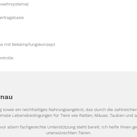
Abwehrsysteme)
rtragsbasis
yse mit Bekämpfungskonzept
ntrolle
rnau
 sowie ein reichhaltiges Nahrungsangebot, das durch die zahlreichen
timale Lebensbedingungen für Tiere wie Ratten, Mäuse, Tauben und 
 vor allem fachgerechte Unterstützung steht bereit. Ich helfe Ihnen 
unerwünschten Tieren.