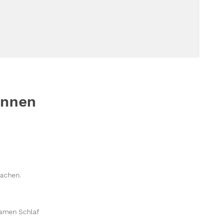
önnen
machen.
samen Schlaf