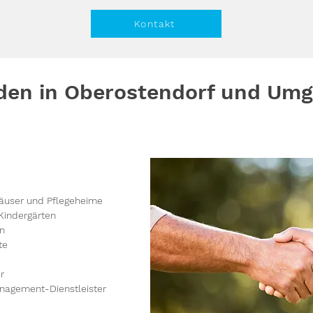
Kontakt
den in Oberostendorf und Um
äuser und Pflegeheime
Kindergärten
en
te
r
nagement-Dienstleister