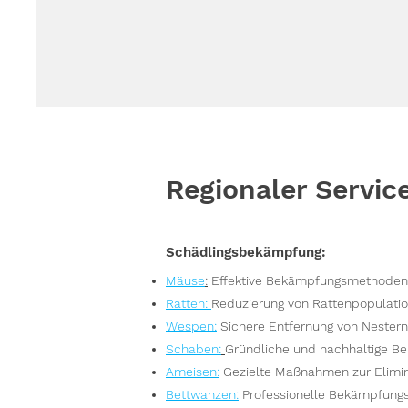
Regionaler Servic
Schädlingsbekämpfung:
Mäuse
:
Effektive Bekämpfungsmethoden,
Ratten
:
Reduzierung von Rattenpopulatio
Wesp
en
:
Sichere Entfernung von Nester
S
chaben:
Gründliche und nachhaltige Be
Ameisen
:
Gezielte Maßnahmen zur Elimin
Bettwanzen
:
Professionelle Bekämpfungs