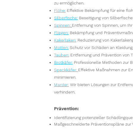
zu ermöglichen.
Flöhe
:
Effektive Bekämpfung für eine floh
Silberfische
:
Beseitigung von Silberfisch
Spinnen
:
Entfernung von Spinnen, um Ih
Fliegen
:
Bekämpfung und Präventivmaßna
Kakerlaken
:
Reduzierung von Kakerlakenpo
Motten
:
Schutz vor Schäden an Kleidung
Tauben
:
Entfernung und Prävention von 
Brotkäfer
:
Professionelle Methoden zur B
Speckkäfer
:
Effektive Maßnahmen zur En
minimieren.
Marder
:
Wir bieten Lösungen zur Entfer
verhindern.
Prävention:
Identifizierung potenzieller Schädlingque
Maßgeschneiderte Präventionspläne zur 