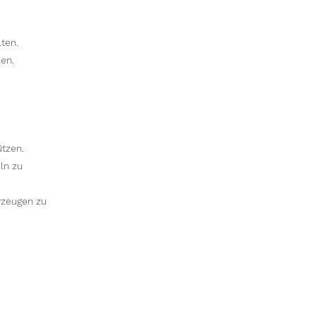
ten.
en.
tzen.
ln zu
rzeugen zu