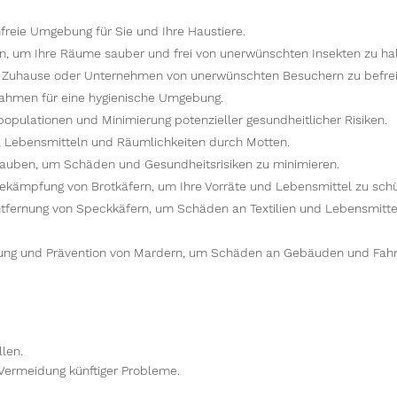
freie Umgebung für Sie und Ihre Haustiere.
en, um Ihre Räume sauber und frei von unerwünschten Insekten zu hal
r Zuhause oder Unternehmen von unerwünschten Besuchern zu befrei
hmen für eine hygienische Umgebung.
pulationen und Minimierung potenzieller gesundheitlicher Risiken.
, Lebensmitteln und Räumlichkeiten durch Motten.
Tauben, um Schäden und Gesundheitsrisiken zu minimieren.
ekämpfung von Brotkäfern, um Ihre Vorräte und Lebensmittel zu schü
tfernung von Speckkäfern, um Schäden an Textilien und Lebensmitte
nung und Prävention von Mardern, um Schäden an Gebäuden und Fah
llen.
Vermeidung künftiger Probleme.