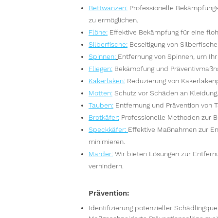
Bettwanzen
:
Professionelle Bekämpfungs
zu ermöglichen.
Flöhe
:
Effektive Bekämpfung für eine floh
Silberfische
:
Beseitigung von Silberfisch
Spinnen
:
Entfernung von Spinnen, um Ih
Fliegen
:
Bekämpfung und Präventivmaßna
Kakerlaken
:
Reduzierung von Kakerlakenpo
Motten
:
Schutz vor Schäden an Kleidung
Tauben
:
Entfernung und Prävention von 
Brotkäfer
:
Professionelle Methoden zur B
Speckkäfer
:
Effektive Maßnahmen zur En
minimieren.
Marder
:
Wir bieten Lösungen zur Entfer
verhindern.
Prävention:
Identifizierung potenzieller Schädlingque