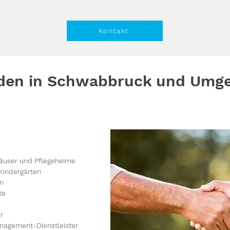
Kontakt
den in Schwabbruck und Umg
äuser und Pflegeheime
Kindergärten
en
te
r
nagement-Dienstleister