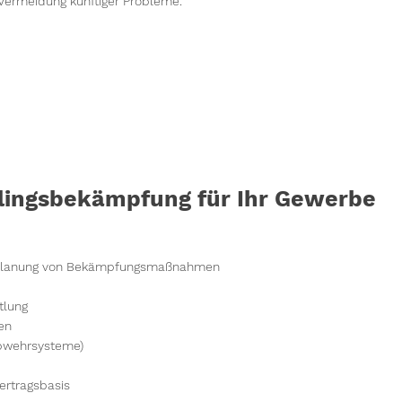
Vermeidung künftiger Probleme.
dlingsbekämpfung für Ihr Gewerbe
nd Planung von Bekämpfungsmaßnahmen
tlung
en
Abwehrsysteme)
rtragsbasis