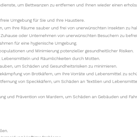
dienste, um Bettwanzen zu entfernen und Ihnen wieder einen erhol
freie Umgebung für Sie und Ihre Haustiere.
en, um Ihre Räume sauber und frei von unerwünschten Insekten zu hal
r Zuhause oder Unternehmen von unerwünschten Besuchern zu befrei
hmen für eine hygienische Umgebung.
pulationen und Minimierung potenzieller gesundheitlicher Risiken.
, Lebensmitteln und Räumlichkeiten durch Motten.
Tauben, um Schäden und Gesundheitsrisiken zu minimieren.
ekämpfung von Brotkäfern, um Ihre Vorräte und Lebensmittel zu schü
tfernung von Speckkäfern, um Schäden an Textilien und Lebensmitte
nung und Prävention von Mardern, um Schäden an Gebäuden und Fah
llen.