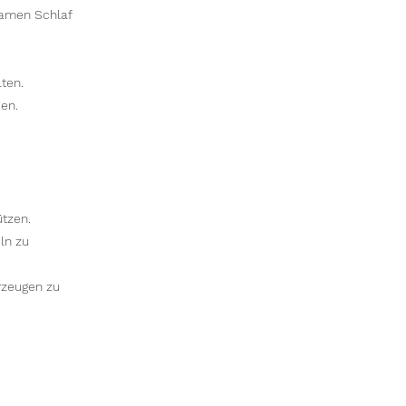
samen Schlaf
ten.
en.
tzen.
ln zu
rzeugen zu