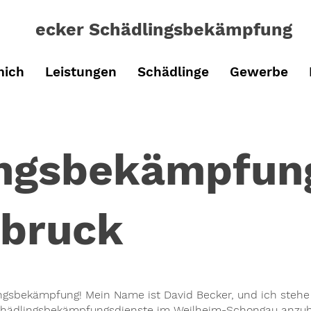
ecker Schädlingsbe
kämpfung
mich
Leistungen
Schädlinge
Gewerbe
ingsbekämpfun
bruck
gsbekämpfung! Mein Name ist David Becker, und ich stehe 
chädlingsbekämpfungsdienste im Weilheim-Schongau anzubi