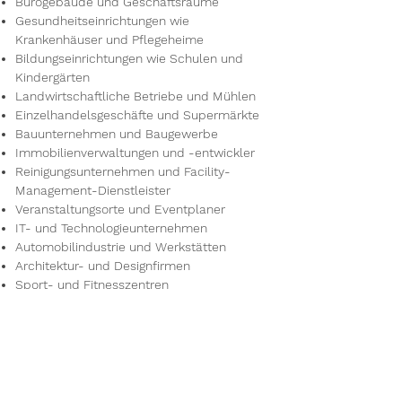
Bürogebäude und Geschäftsräume
Gesundheitseinrichtungen wie
Krankenhäuser und Pflegeheime
Bildungseinrichtungen wie Schulen und
Kindergärten
Landwirtschaftliche Betriebe und Mühlen
Einzelhandelsgeschäfte und Supermärkte
Bauunternehmen und Baugewerbe
Immobilienverwaltungen und -entwickler
Reinigungsunternehmen und Facility-
Management-Dienstleister
Veranstaltungsorte und Eventplaner
IT- und Technologieunternehmen
Automobilindustrie und Werkstätten
Architektur- und Designfirmen
Sport- und Fitnesszentren
Kulturelle Einrichtungen wie Museen und
Galerien
Reisebüros und Tourismusunternehmen
Umwelt- und Energieunternehmen