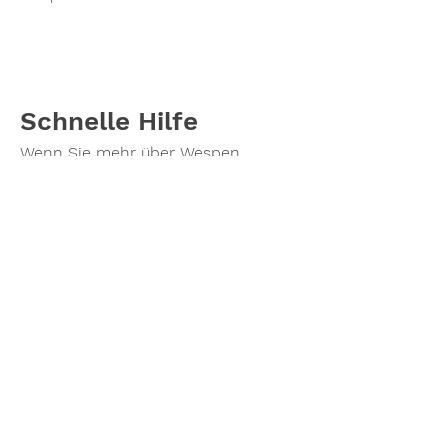
Schnelle Hilfe
Wenn Sie mehr über Wespen
Bekämpfung oder Wespennest
Entfernung erfahren möchten oder
einen Termin vereinbaren möchten,
zögern Sie nicht, mich zu
kontaktieren.
Rufen
Sie noch heute
an und lassen Sie mich Ihnen
helfen, ihr Wespenprobleme zu
lösen!
Wespennester beseitigen -
transparente Preise und