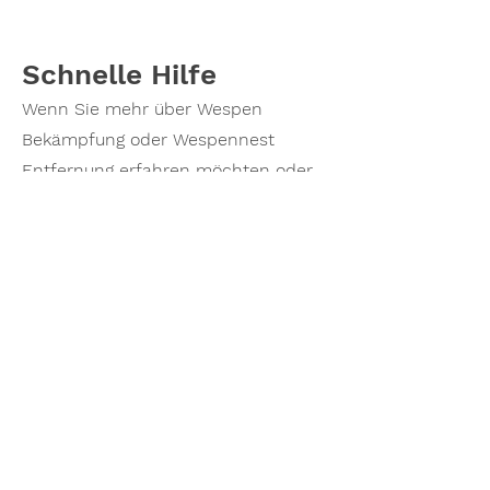
Schnelle Hilfe
Wenn Sie mehr über Wespen
Bekämpfung oder Wespennest
Entfernung erfahren möchten oder
einen Termin vereinbaren möchten,
zögern Sie nicht, mich zu
kontaktieren. Rufen Sie noch heute
an und lassen Sie mich Ihnen
helfen, ihr Wespenprobleme zu
lösen!
Wespennester beseitigen -
transparente Preise und
professionelle Lösungen!