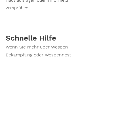
Haut auftragen oder im Umfeld
versprühen
Schnelle Hilfe
Wenn Sie mehr über Wespen
Bekämpfung oder Wespennest
Entfernung erfahren möchten oder
einen Termin vereinbaren möchten,
zögern Sie nicht, mich zu
kontaktieren. Rufen Sie noch heute
an und lassen Sie mich Ihnen
helfen, ihr Wespenprobleme zu
lösen!