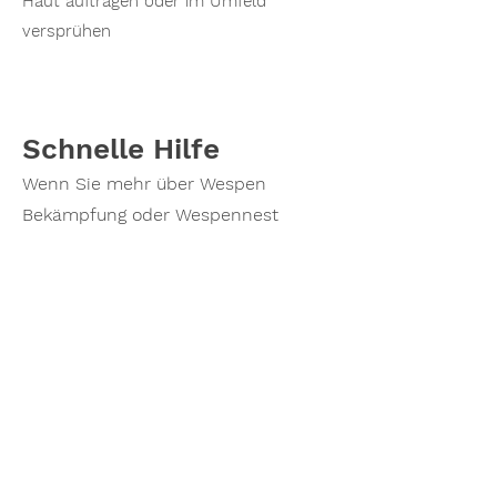
Haut auftragen oder im Umfeld
versprühen
Schnelle Hilfe
Wenn Sie mehr über Wespen
Bekämpfung oder Wespennest
Entfernung erfahren möchten oder
einen Termin vereinbaren möchten,
zögern Sie nicht, mich zu
kontaktieren. Rufen Sie noch heute
an und lassen Sie mich Ihnen
helfen, ihr Wespenprobleme zu
lösen!