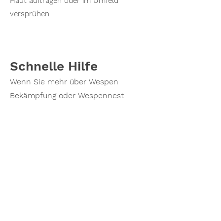
Haut auftragen oder im Umfeld
versprühen
Schnelle Hilfe
Wenn Sie mehr über Wespen
Bekämpfung oder Wespennest
Entfernung erfahren möchten oder
einen Termin vereinbaren möchten,
zögern Sie nicht, mich zu
kontaktieren. Rufen Sie noch heute
an und lassen Sie mich Ihnen
helfen, ihr Wespenprobleme zu
lösen!