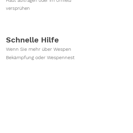
Haut auftragen oder im Umfeld
versprühen
Schnelle Hilfe
Wenn Sie mehr über Wespen
Bekämpfung oder Wespennest
Entfernung erfahren möchten oder
einen Termin vereinbaren möchten,
zögern Sie nicht, mich zu
kontaktieren. Rufen Sie noch heute
an und lassen Sie mich Ihnen
helfen, ihr Wespenprobleme zu
lösen!