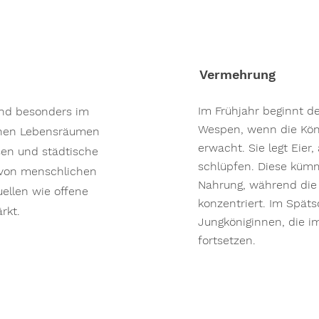
Vermehrung
Im Frühjahr beginnt d
und besonders im
Wespen, wenn die Kön
enen Lebensräumen
erwacht. Sie legt Eier
sen und städtische
schlüpfen. Diese küm
e von menschlichen
Nahrung, während die K
ellen wie offene
konzentriert. Im Spä
rkt.
Jungköniginnen, die i
fortsetzen.