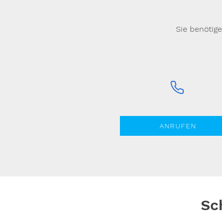
Sie benötig
ANRUFEN
Sc