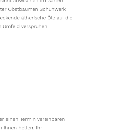
sicht abwischen Im Garten
unter Obstbäumen Schuhwerk
eckende ätherische Öle auf die
im Umfeld versprühen
r einen Termin vereinbaren
 Ihnen helfen, ihr