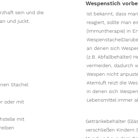
Wespenstich vorb
zhaft sein und die
Ist bekannt, dass man
 an und juckt.
reagiert, sollte man e
(Immuntherapie) in E
WespenstachelDarüber
an denen sich Wespen
(z.B. Abfallbehälter)
vermeiden, dadurch 
Wespen nicht anpuste
Atemluft reizt die We
enen Stachel
in denen sich Wespen
Lebensmittel immer 
r oder mit
hstelle mit
Getränkebehälter (Glä
reiben
verschließen Kindern 