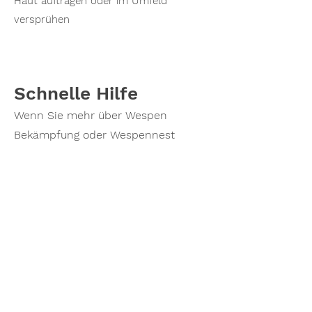
Haut auftragen oder im Umfeld
versprühen
Schnelle Hilfe
Wenn Sie mehr über Wespen
Bekämpfung oder Wespennest
Entfernung erfahren möchten oder
einen Termin vereinbaren möchten,
zögern Sie nicht, mich zu
kontaktieren. Rufen Sie noch heute
an und lassen Sie mich Ihnen
helfen, ihr Wespenprobleme zu
lösen!