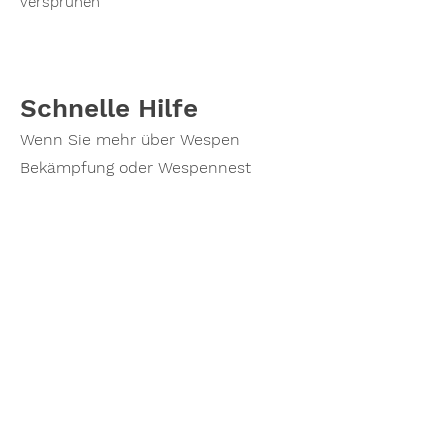
versprühen
Schnelle Hilfe
Wenn Sie mehr über Wespen
Bekämpfung oder Wespennest
Entfernung erfahren möchten oder
einen Termin vereinbaren möchten,
zögern Sie nicht, mich zu
kontaktieren. Rufen Sie noch heute
an und lassen Sie mich Ihnen
helfen, ihr Wespenprobleme zu
lösen!
Wespennester beseitigen -
transparente Preise und