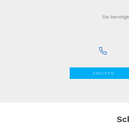
Sie benötig
ANRUFEN
Sc