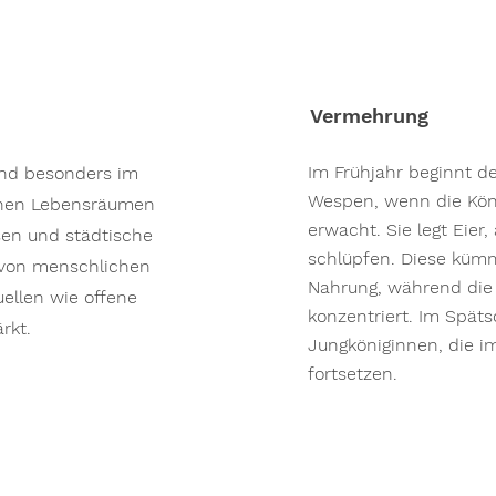
Vermehrung
Im Frühjahr beginnt d
und besonders im
Wespen, wenn die Kön
enen Lebensräumen
erwacht. Sie legt Eier
sen und städtische
schlüpfen. Diese küm
e von menschlichen
Nahrung, während die K
ellen wie offene
konzentriert. Im Spä
rkt.
Jungköniginnen, die i
fortsetzen.