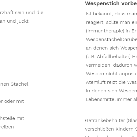
Wespenstich vorb
zhaft sein und die
Ist bekannt, dass man
 an und juckt.
reagiert, sollte man e
(Immuntherapie) in E
WespenstachelDarüber
an denen sich Wespen
(z.B. Abfallbehälter)
vermeiden, dadurch 
Wespen nicht anpuste
Atemluft reizt die We
enen Stachel
in denen sich Wespen
Lebensmittel immer 
r oder mit
hstelle mit
Getränkebehälter (Glä
reiben
verschließen Kindern 