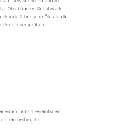
sicht abwischen Im Garten
unter Obstbäumen Schuhwerk
eckende ätherische Öle auf die
im Umfeld versprühen
r einen Termin vereinbaren
 Ihnen helfen, ihr