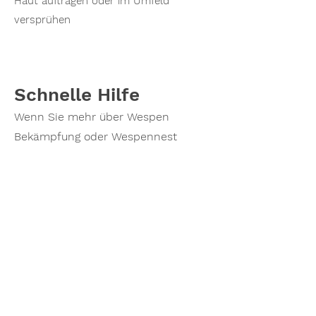
Haut auftragen oder im Umfeld
versprühen
Schnelle Hilfe
Wenn Sie mehr über Wespen
Bekämpfung oder Wespennest
Entfernung erfahren möchten oder
einen Termin vereinbaren möchten,
zögern Sie nicht, mich zu
kontaktieren. Rufen Sie noch heute
an und lassen Sie mich Ihnen
helfen, ihr Wespenprobleme zu
lösen!