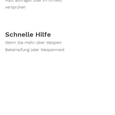
Haut auftragen oder im Umfeld
versprühen
Schnelle Hilfe
Wenn Sie mehr über Wespen
Bekämpfung oder Wespennest
Entfernung erfahren möchten oder
einen Termin vereinbaren möchten,
zögern Sie nicht, mich zu
kontaktieren. Rufen Sie noch heute
an und lassen Sie mich Ihnen
helfen, ihr Wespenprobleme zu
lösen!