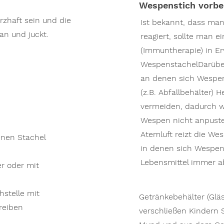
Wespenstich vorb
zhaft sein und die
Ist bekannt, dass man
 an und juckt.
reagiert, sollte man e
(Immuntherapie) in E
WespenstachelDarüber
an denen sich Wespen
(z.B. Abfallbehälter)
vermeiden, dadurch 
Wespen nicht anpuste
Atemluft reizt die We
enen Stachel
in denen sich Wespen
Lebensmittel immer 
r oder mit
hstelle mit
Getränkebehälter (Glä
reiben
verschließen Kindern 