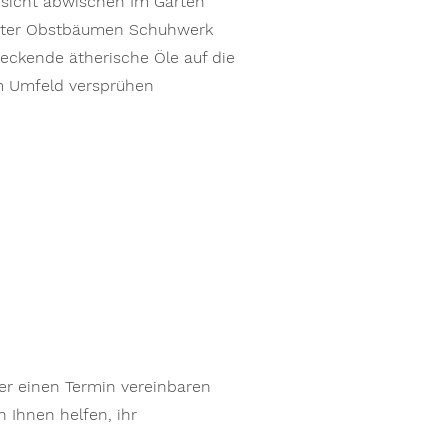
sicht abwischen Im Garten
unter Obstbäumen Schuhwerk
eckende ätherische Öle auf die
im Umfeld versprühen
r einen Termin vereinbaren
 Ihnen helfen, ihr