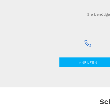
Sie benötig
ANRUFEN
Sc