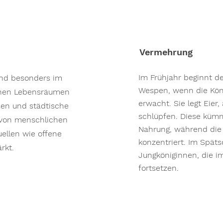
Vermehrung
Im Frühjahr beginnt d
und besonders im
Wespen, wenn die Kön
enen Lebensräumen
erwacht. Sie legt Eier
sen und städtische
schlüpfen. Diese küm
e von menschlichen
Nahrung, während die K
ellen wie offene
konzentriert. Im Spä
rkt.
Jungköniginnen, die i
fortsetzen.