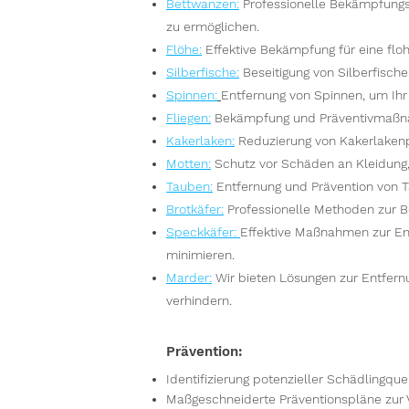
Bettwanzen
:
Professionelle Bekämpfungs
zu ermöglichen.
Flöhe
:
Effektive Bekämpfung für eine floh
Silberfische
:
Beseitigung von Silberfisch
Spinnen
:
Entfernung von Spinnen, um Ih
Fliegen
:
Bekämpfung und Präventivmaßna
Kakerlaken
:
Reduzierung von Kakerlakenpo
Motten
:
Schutz vor Schäden an Kleidung
Tauben
:
Entfernung und Prävention von 
Brotkäfer
:
Professionelle Methoden zur B
Speckkäfer
:
Effektive Maßnahmen zur En
minimieren.
Marder
:
Wir bieten Lösungen zur Entfer
verhindern.
Prävention:
Identifizierung potenzieller Schädlingque
Maßgeschneiderte Präventionspläne zur 