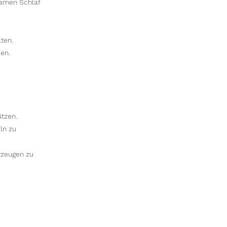
samen Schlaf
ten.
en.
tzen.
ln zu
rzeugen zu