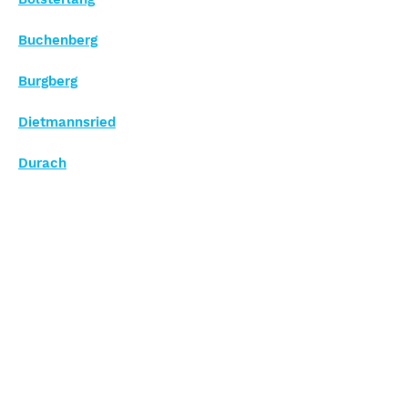
Buchenberg
Burgberg
Dietmannsried
Durach
Fischen
Haldenwang
Immenstadt
Lauben
Oberstaufen