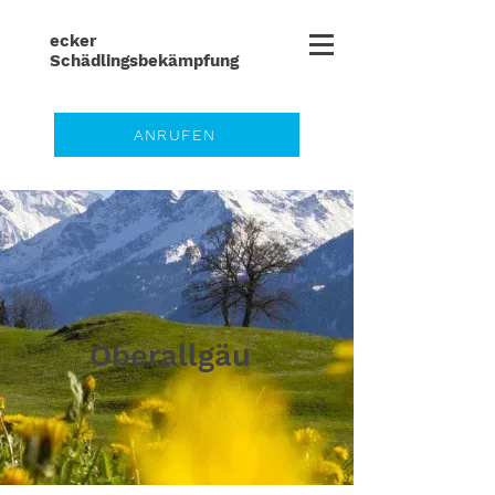
ecker
Schädlingsbe
kämpfung
ANRUFEN
Oberallgäu